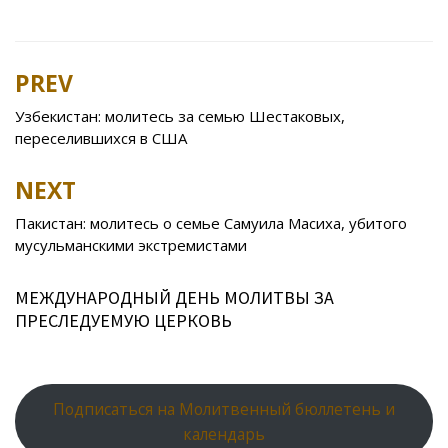
ac
w
K
d
v
nt
ai
h
b
h
e
itt
n
eJ
er
l.
at
er
ar
b
er
o
o
e
R
s
e
PREV
Post
o
kl
u
st
u
A
navigation
Узбекистан: молитесь за семью Шестаковых,
o
as
r
p
переселившихся в США
k
s
n
p
NEXT
ni
al
ki
Пакистан: молитесь о семье Самуила Масиха, убитого
мусульманскими экстремистами
МЕЖДУНАРОДНЫЙ ДЕНЬ МОЛИТВЫ ЗА
ПРЕСЛЕДУЕМУЮ ЦЕРКОВЬ
Подписаться на Молитвенный бюллетень и
календарь