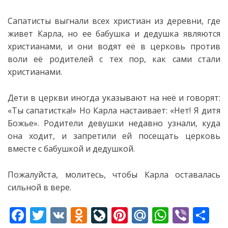
Сапатисты выгнали всех христиан из деревни, где
живет Карла, но ее бабушка и дедушка являются
христианами, и они водят её в церковь против
воли её родителей
с тех пор, как сами стали
христианами.
Дети в церкви иногда указывают на неё и говорят:
«Ты сапатистка!» Но Карла настаивает: «Нет! Я дитя
Божье». Родители девушки недавно узнали, куда
она ходит, и запретили ей посещать церковь
вместе с бабушкой и дедушкой.
Пожалуйста, молитесь, чтобы Карла оставалась
сильной в вере.
F
T
V
O
Li
Pi
M
W
Vi
S