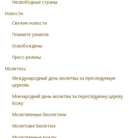
Несвободные страны
Новости
Свежие новости
Помните узников
Освобождены
Пресс-релизы
Молитесь
Международный день молитвы за преследуемую
церковь
Міжнародний день молитви за переслідувану церкву
Божу
Молитвенные бюллетени
Молитовні бюлетені
Молитвенные нужды