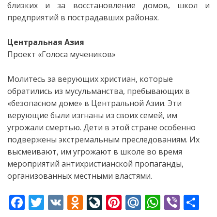
близких и за восстановление домов, школ и
предприятий в пострадавших районах.
Центральная Азия
Проект «Голоса мучеников»
Молитесь за верующих христиан, которые
обратились из мусульманства, пребывающих в
«безопасном доме» в Центральной Азии. Эти
верующие были изгнаны из своих семей, им
угрожали смертью. Дети в этой стране особенно
подвержены экстремальным преследованиям. Их
высмеивают, им угрожают в школе во время
мероприятий антихристианской пропаганды,
организованных местными властями.
F
T
V
O
Li
Pi
M
W
Vi
S