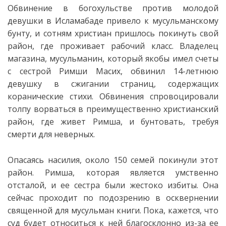
Обвинение в богохульстве против молодой
девушки в Исламабаде привело к мусульманскому
бунту, и сотням христиан пришлось покинуть свой
район, где проживает рабочий класс. Владелец
магазина, мусульманин, который якобы имел счеты
с сестрой Римши Масих, обвинил 14-летнюю
девушку в сжигании страниц, содержащих
коранические стихи. Обвинения спровоцировали
толпу ворваться в преимущественно христианский
район, где живет Римша, и бунтовать, требуя
смерти для неверных.
Опасаясь насилия, около 150 семей покинули этот
район. Римша, которая является умственно
отсталой, и ее сестра были жестоко избиты. Она
сейчас проходит по подозрению в осквернении
священной для мусульман книги. Пока, кажется, что
суд будет относиться к ней благосклонно из-за ее