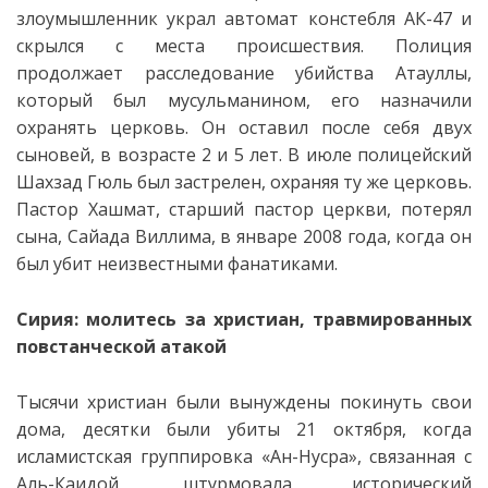
злоумышленник украл автомат констебля АК-47 и
скрылся с места происшествия. Полиция
продолжает расследование убийства Атауллы,
который был мусульманином, его назначили
охранять церковь. Он оставил после себя двух
сыновей, в возрасте 2 и 5 лет. В июле полицейский
Шахзад Гюль был застрелен, охраняя ту же церковь.
Пастор Хашмат, старший пастор церкви, потерял
сына, Сайада Виллима, в январе 2008 года, когда он
был убит неизвестными фанатиками.
Сирия: молитесь за христиан, травмированных
повстанческой атакой
Тысячи христиан были вынуждены покинуть свои
дома, десятки были убиты 21 октября, когда
исламистская группировка «Ан-Нусра», связанная с
Аль-Каидой, штурмовала исторический