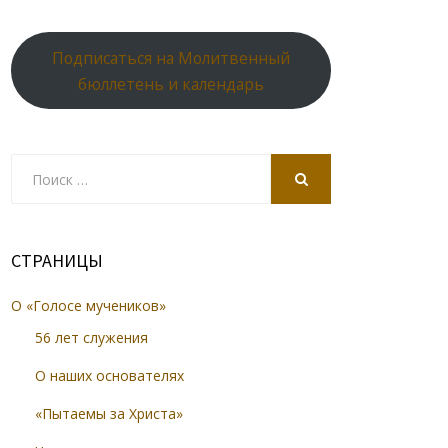
Подписаться на Молитвенный
бюллетень и календарь
Search
for:
SEARCH
СТРАНИЦЫ
О «Голосе мучеников»
56 лет служения
О наших основателях
«Пытаемы за Христа»