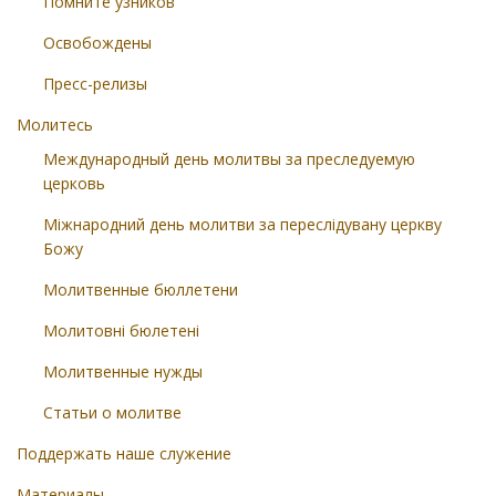
Помните узников
Освобождены
Пресс-релизы
Молитесь
Международный день молитвы за преследуемую
церковь
Міжнародний день молитви за переслідувану церкву
Божу
Молитвенные бюллетени
Молитовні бюлетені
Молитвенные нужды
Статьи о молитве
Поддержать наше служение
Материалы