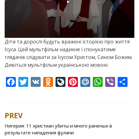
Діти та дорослі будуть вражені історією про життя
Ісуса. Цей мультфільм надихне і спонукатиме
глядачів слідувати за Ісусом Христом, Сином Божим.
Дивіться мультфільм українською мовою.
F
T
V
O
Li
Pi
M
W
Vi
S
ac
w
K
d
v
nt
ai
h
b
h
e
itt
n
eJ
er
l.
at
er
ar
b
er
o
o
e
R
s
e
PREV
Post
o
kl
u
st
u
A
navigation
Нигерия: 11 христиан убиты и много раненых в
o
as
r
p
результате нападения фулани