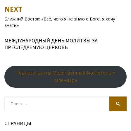
k
s
n
p
NEXT
ni
al
ki
Ближний Восток: «Всё, чего я не знаю о Боге, я хочу
знать»
МЕЖДУНАРОДНЫЙ ДЕНЬ МОЛИТВЫ ЗА
ПРЕСЛЕДУЕМУЮ ЦЕРКОВЬ
Подписаться на Молитвенный бюллетень и
календарь
Search
for:
SEARCH
СТРАНИЦЫ