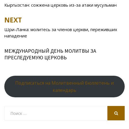
o
kl
u
st
u
A
navigation
Кыргызстан: сожжена церковь из-за атаки мусульман
o
as
r
p
k
s
n
p
NEXT
ni
al
Шри-Ланка: молитесь за членов церкви, переживших
ki
нападение
МЕЖДУНАРОДНЫЙ ДЕНЬ МОЛИТВЫ ЗА
ПРЕСЛЕДУЕМУЮ ЦЕРКОВЬ
Подписаться на Молитвенный бюллетень и
календарь
Search
for:
SEARCH