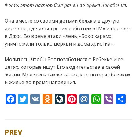
Фото: этот пастор был ранен во время нападения.
Она вместе со своими детьми бежала в другую
деревню, где их встретил работник «ГМ» и перевез
в Джос. Во время атаки члены «Боко харам»
уничтожали только
церкви и дома христиан.
Молитесь, чтобы Бог позаботился о Ребекке и ее
детях, которые ищут Его водительства в своей
жизни. Молитесь также за тех, кто потерял близких
и жилье во время нападения.
F
T
V
O
Li
Pi
M
W
Vi
S
ac
w
K
d
v
nt
ai
h
b
h
e
itt
n
eJ
er
l.
at
er
ar
b
er
o
o
e
R
s
e
PREV
Post