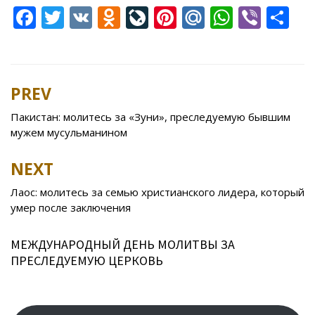
F
T
V
O
Li
Pi
M
W
Vi
S
ac
w
K
d
v
nt
ai
h
b
h
e
itt
n
eJ
er
l.
at
er
ar
b
er
o
o
e
R
s
e
PREV
Post
o
kl
u
st
u
A
navigation
Пакистан: молитесь за «Зуни», преследуемую бывшим
o
as
r
p
мужем мусульманином
k
s
n
p
NEXT
ni
al
ki
Лаос: молитесь за семью христианского лидера, который
умер после заключения
МЕЖДУНАРОДНЫЙ ДЕНЬ МОЛИТВЫ ЗА
ПРЕСЛЕДУЕМУЮ ЦЕРКОВЬ