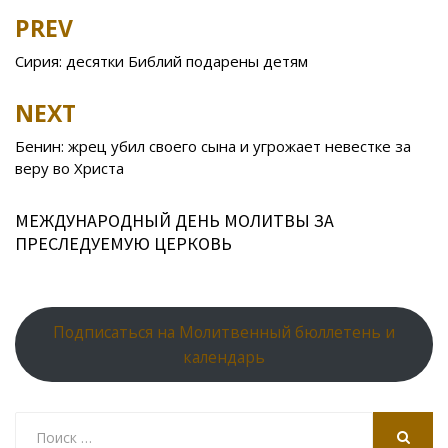
b
er
o
o
e
R
s
e
PREV
Post
o
kl
u
st
u
A
navigation
Сирия: десятки Библий подарены детям
o
as
r
p
k
s
n
p
NEXT
ni
al
Бенин: жрец убил своего сына и угрожает невестке за
ki
веру во Христа
МЕЖДУНАРОДНЫЙ ДЕНЬ МОЛИТВЫ ЗА
ПРЕСЛЕДУЕМУЮ ЦЕРКОВЬ
Подписаться на Молитвенный бюллетень и
календарь
Search
for: