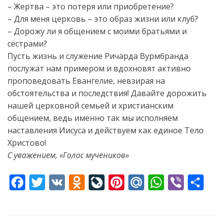
– Жертва – это потеря или приобретение?
– Для меня церковь – это образ жизни или клуб?
– Дорожу ли я общением с моими братьями и
сёстрами?
Пусть жизнь и служение Ричарда Вурмбранда
послужат нам примером и вдохновят активно
проповедовать Евангелие, невзирая на
обстоятельства и последствия! Давайте дорожить
нашей церковной семьей и христианским
общением, ведь именно так мы исполняем
наставления Иисуса и действуем как единое Тело
Христово!
С уважением, «Голос мучеников»
F
T
V
O
Li
Pi
M
W
Vi
S
ac
w
K
d
v
nt
ai
h
b
h
e
itt
n
eJ
er
l.
at
er
ar