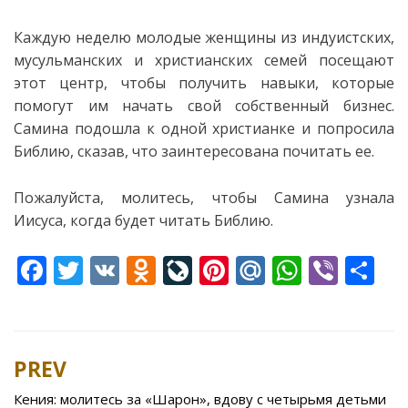
Каждую неделю молодые женщины из индуистских,
мусульманских и христианских семей посещают
этот центр,
чтобы получить навыки, которые
помогут им начать свой собственный бизнес.
Самина подошла к одной христианке и попросила
Библию, сказав, что заинтересована почитать ее.
Пожалуйста, молитесь, чтобы Самина узнала
Иисуса, когда будет читать Библию.
F
T
V
O
Li
Pi
M
W
Vi
S
ac
w
K
d
v
nt
ai
h
b
h
e
itt
n
eJ
er
l.
at
er
ar
b
er
o
o
e
R
s
e
PREV
Post
o
kl
u
st
u
A
navigation
Кения: молитесь за «Шарон», вдову с четырьмя детьми