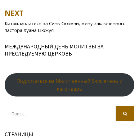
o
as
r
p
k
s
n
p
NEXT
ni
al
Китай: молитесь за Синь Сюэмэй, жену заключенного
ki
пастора Хуана Цюжуя
МЕЖДУНАРОДНЫЙ ДЕНЬ МОЛИТВЫ ЗА
ПРЕСЛЕДУЕМУЮ ЦЕРКОВЬ
Подписаться на Молитвенный бюллетень и
календарь
Search
for:
SEARCH
СТРАНИЦЫ