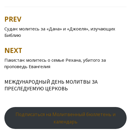
e
itt
n
eJ
er
l.
at
er
ar
b
er
o
o
e
R
s
e
PREV
Post
o
kl
u
st
u
A
navigation
Судан: молитесь за «Дана» и «Джоеля», изучающих
o
as
r
p
Библию
k
s
n
p
NEXT
ni
al
ki
Пакистан: молитесь о семье Рехана, убитого за
проповедь Евангелия
МЕЖДУНАРОДНЫЙ ДЕНЬ МОЛИТВЫ ЗА
ПРЕСЛЕДУЕМУЮ ЦЕРКОВЬ
Подписаться на Молитвенный бюллетень и
календарь