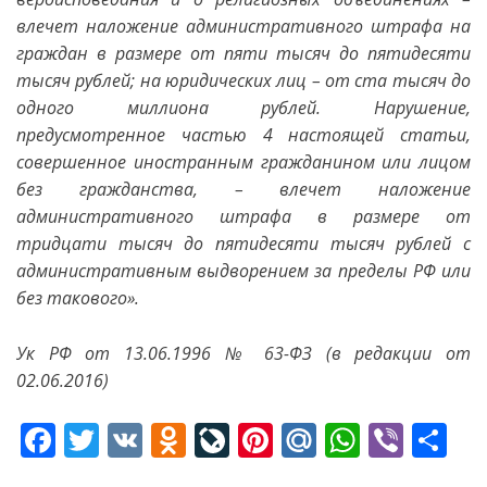
влечет наложение административного штрафа на
граждан в размере от пяти тысяч до пятидесяти
тысяч рублей; на юридических лиц – от ста тысяч до
одного миллиона рублей. Нарушение,
предусмотренное частью 4 настоящей статьи,
совершенное иностранным гражданином или лицом
без гражданства, – влечет наложение
административного штрафа в размере от
тридцати тысяч до пятидесяти тысяч рублей с
административным выдворением за пределы РФ или
без такового».
Ук РФ от 13.06.1996 № 63-ФЗ (в редакции от
02.06.2016)
F
T
V
O
Li
Pi
M
W
Vi
S
ac
w
K
d
v
nt
ai
h
b
h