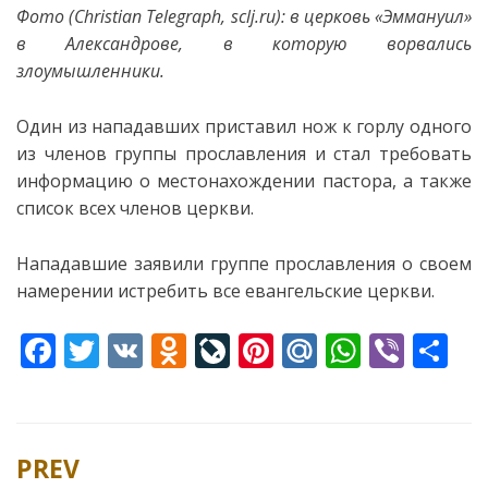
Фото
(Christian Telegraph,
sclj.ru): в церковь «Эммануил»
в Александрове, в которую ворвались
злоумышленники.
Один из нападавших приставил нож к горлу одного
из членов группы прославления и стал требовать
информацию о местонахождении пастора, а также
список всех членов церкви.
Нападавшие заявили группе прославления о своем
намерении истребить все евангельские церкви.
F
T
V
O
Li
Pi
M
W
Vi
S
ac
w
K
d
v
nt
ai
h
b
h
e
itt
n
eJ
er
l.
at
er
ar
b
er
o
o
e
R
s
e
PREV
Post