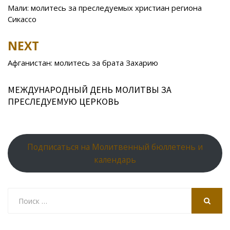
o
kl
u
st
u
A
navigation
Мали: молитесь за преследуемых христиан региона
o
as
r
p
Сикассо
k
s
n
p
NEXT
ni
al
ki
Афганистан: молитесь за брата Захарию
МЕЖДУНАРОДНЫЙ ДЕНЬ МОЛИТВЫ ЗА
ПРЕСЛЕДУЕМУЮ ЦЕРКОВЬ
Подписаться на Молитвенный бюллетень и
календарь
Search
for:
SEARCH