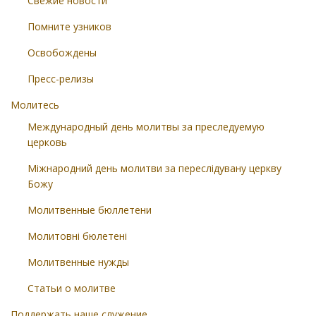
Свежие новости
Помните узников
Освобождены
Пресс-релизы
Молитесь
Международный день молитвы за преследуемую
церковь
Міжнародний день молитви за переслідувану церкву
Божу
Молитвенные бюллетени
Молитовні бюлетені
Молитвенные нужды
Статьи о молитве
Поддержать наше служение