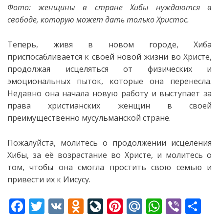
Фото: женщины в стране Хибы нуждаются в
свободе, которую может дать только Христос.
Теперь, живя в новом городе, Хиба
приспосабливается к своей новой жизни во Христе,
продолжая
исцеляться от физических и
эмоциональных пыток, которые она перенесла.
Недавно она начала новую работу и выступает за
права христианских женщин в своей
преимущественно мусульманской стране.
Пожалуйста, молитесь о продолжении исцеления
Хибы, за её возрастание во Христе, и молитесь о
том, чтобы она смогла простить свою семью и
привести их к Иисусу.
F
T
V
O
Li
Pi
M
W
Vi
S