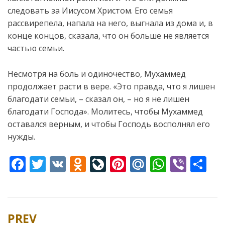
следовать за Иисусом Христом. Его семья
рассвирепела, напала на него, выгнала из дома и, в
конце концов, сказала, что он больше не является
частью семьи.
Несмотря на боль и одиночество, Мухаммед
продолжает расти в вере. «Это правда, что я лишен
благодати семьи, – сказал он, – но я не лишен
благодати Господа». Молитесь, чтобы Мухаммед
оставался верным, и чтобы Господь восполнял его
нужды.
F
T
V
O
Li
Pi
M
W
Vi
S
ac
w
K
d
v
nt
ai
h
b
h
e
itt
n
eJ
er
l.
at
er
ar
b
er
o
o
e
R
s
e
PREV
Post