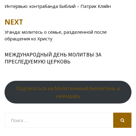
o
kl
u
st
u
A
navigation
Интервью: контрабанда Библий – Патрик Кляйн
o
as
r
p
k
s
n
p
NEXT
ni
al
Уганда: молитесь о семье, разделенной после
ki
обращения ко Христу
МЕЖДУНАРОДНЫЙ ДЕНЬ МОЛИТВЫ ЗА
ПРЕСЛЕДУЕМУЮ ЦЕРКОВЬ
Подписаться на Молитвенный бюллетень и
календарь
Search
for:
SEARCH