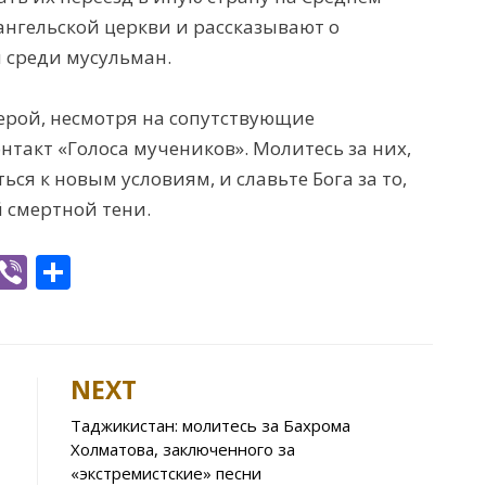
вангельской церкви и рассказывают о
 среди мусульман.
ерой, несмотря на сопутствующие
онтакт «Голоса мучеников». Молитесь за них,
я к новым условиям, и славьте Бога за то,
 смертной тени.
W
Vi
S
h
b
h
t
er
ar
e
NEXT
A
Таджикистан: молитесь за Бахрома
p
Холматова, заключенного за
p
«экстремистские» песни