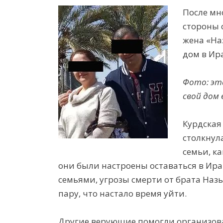
После мн
стороны 
жена «На
дом в Ира
Фото: эт
свой дом 
Курдская 
столкнул
семьи, ка
они были
настроены оставаться в Ира
семьями, угрозы смерти от брата Назы
пару, что настало время уйти.
Другие верующие помогли организова