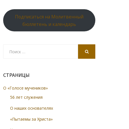
Подписаться на Молитвенный
бюллетень и календарь
Search
for:
SEARCH
СТРАНИЦЫ
О «Голосе мучеников»
56 лет служения
О наших основателях
«Пытаемы за Христа»