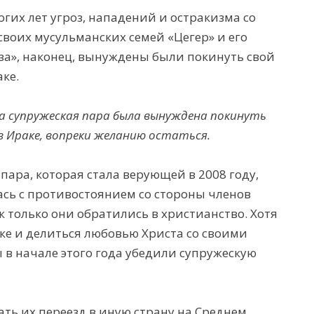
огих лет угроз, нападений и остракизма со
своих мусульманских семей «Цегер» и его
за», наконец, вынуждены были покинуть свой
ке.
а супружеская пара была вынуждена покинуть
в Ираке, вопреки желанию остаться.
пара, которая стала верующей в 2008 году,
ась с противостоянием со стороны членов
к только они обратились в христианство. Хотя
ке и делиться любовью Христа со своими
 в начале этого года убедили супружескую
ть их переезд в иную страну на Среднем