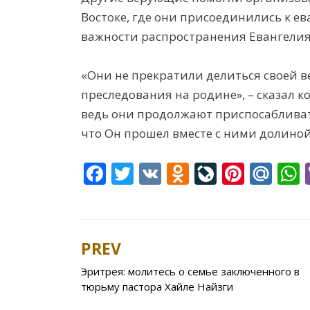
Востоке, где они присоединились к е
важности распространения Евангелия
«Они не прекратили делиться своей в
преследования на родине», – сказал к
ведь они продолжают приспосабливатьс
что Он прошел вместе с ними долиной
F
T
V
O
Li
Pi
M
ac
w
K
d
v
nt
ai
e
itt
n
eJ
er
l.
a
b
er
o
o
e
R
s
PREV
Post
o
kl
u
st
u
Эритрея: молитесь о семье заключенного в
navigation
o
as
r
тюрьму пастора Хайле Найзги
k
s
n