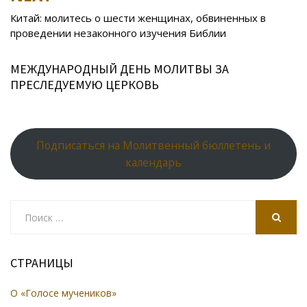
ni
al
ki
Китай: молитесь о шести женщинах, обвиненных в
проведении незаконного изучения Библии
МЕЖДУНАРОДНЫЙ ДЕНЬ МОЛИТВЫ ЗА
ПРЕСЛЕДУЕМУЮ ЦЕРКОВЬ
Подписаться на Молитвенный бюллетень и
календарь
Search
for:
SEARCH
СТРАНИЦЫ
О «Голосе мучеников»