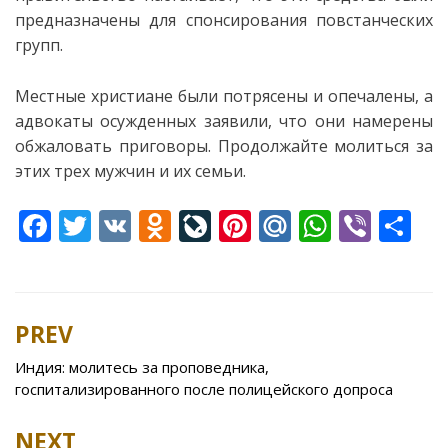
предназначены для спонсирования повстанческих
групп.
Местные христиане были потрясены и опечалены, а
адвокаты осужденных заявили, что они намерены
обжаловать приговоры. Продолжайте молиться за
этих трех мужчин и их семьи.
F
T
V
O
Li
Pi
M
W
Vi
S
ac
w
K
d
v
nt
ai
h
b
h
e
itt
n
eJ
er
l.
at
er
ar
b
er
o
o
e
R
s
e
PREV
Post
o
kl
u
st
u
A
navigation
Индия: молитесь за проповедника,
o
as
r
p
госпитализированного после полицейского допроса
k
s
n
p
NEXT