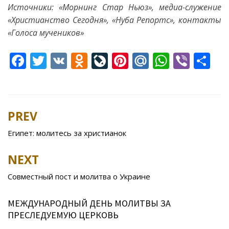
Источники: «Морнинг Стар Ньюз», медиа-служение
«Христианство Сегодня», «Нуба Репортс», контакты
«Голоса мучеников»
F
T
V
O
Li
Pi
M
W
Vi
S
ac
w
K
d
v
nt
ai
h
b
h
e
itt
n
eJ
er
l.
at
er
ar
b
er
o
o
e
R
s
e
PREV
Post
o
kl
u
st
u
A
navigation
Египет: молитесь за христианок
o
as
r
p
k
s
n
p
NEXT
ni
al
Совместный пост и молитва о Украине
ki
МЕЖДУНАРОДНЫЙ ДЕНЬ МОЛИТВЫ ЗА
ПРЕСЛЕДУЕМУЮ ЦЕРКОВЬ