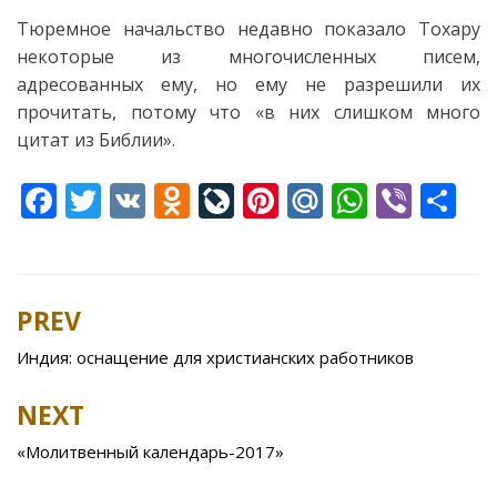
Тюремное начальство недавно показало Тохару
некоторые из многочисленных писем,
адресованных ему, но ему не разрешили их
прочитать, потому что «в них слишком много
цитат из Библии».
F
T
V
O
Li
Pi
M
W
Vi
S
ac
w
K
d
v
nt
ai
h
b
h
e
itt
n
eJ
er
l.
at
er
ar
b
er
o
o
e
R
s
e
PREV
Post
o
kl
u
st
u
A
navigation
Индия: оснащение для христианских работников
o
as
r
p
k
s
n
p
NEXT
ni
al
«Молитвенный календарь-2017»
ki