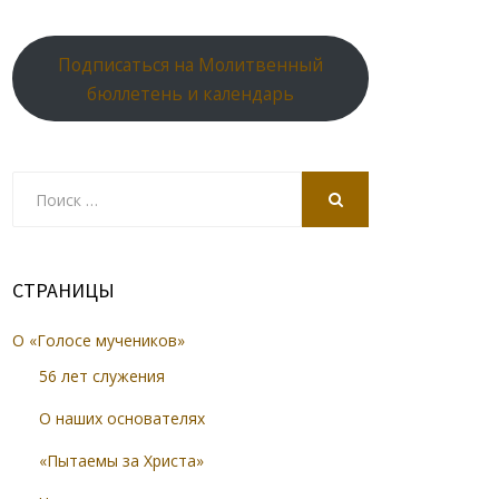
Подписаться на Молитвенный
бюллетень и календарь
Search
for:
SEARCH
СТРАНИЦЫ
О «Голосе мучеников»
56 лет служения
О наших основателях
«Пытаемы за Христа»