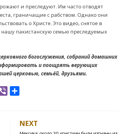
рожают и преследуют. Им часто
отводят
ста, граничащие с рабством. Однако они
ствовать о Христе. Это видео, снятое в
а нашу пакистанскую семью преследуемых
церковного богослужения, собраний домашних
 информировать и поощрять верующих
ашей церковью, семьёй, друзьями.
W
Vi
S
h
b
h
t
er
ar
e
NEXT
A
Мексика: около 30 христиан были изгнаны из