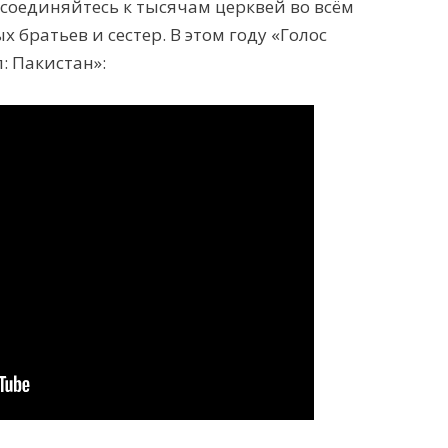
исоединяйтесь к тысячам церквей во всём
 братьев и сестер. В этом году «Голос
: Пакистан»: