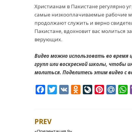
Христианам в Пакистане регулярно уг
самые низкооплачиваемые рабочие ме
продолжают служить и верно свидетель
Пакистане, вдохновит вас молиться з
верующих.
Видео можно использовать во время 
групп или воскресной школы, чтобы
молиться.
Поделитесь этим видео с в
F
T
V
O
Li
Pi
M
ac
w
K
d
v
nt
ai
e
itt
n
eJ
er
l.
a
b
er
o
o
e
R
s
PREV
Post
o
kl
u
st
u
«Презентация 9»