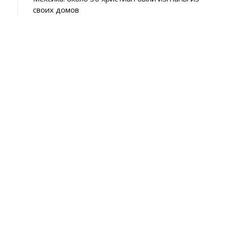
p
своих домов
p