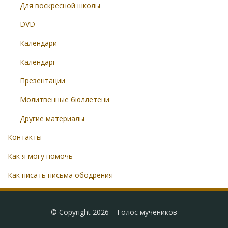
Для воскресной школы
DVD
Календари
Календарі
Презентации
Молитвенные бюллетени
Другие материалы
Контакты
Как я могу помочь
Как писать письма ободрения
© Copyright 2026 –
Голос мучеников
Radical Theme by
WPFlask
⋅
Powered by
WordPress