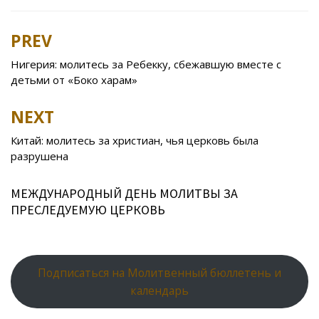
e
itt
n
eJ
er
l.
at
er
ar
b
er
o
o
e
R
s
e
PREV
Post
o
kl
u
st
u
A
navigation
Нигерия: молитесь за Ребекку, сбежавшую вместе с
o
as
r
p
детьми от «Боко харам»
k
s
n
p
NEXT
ni
al
ki
Китай: молитесь за христиан, чья церковь была
разрушена
МЕЖДУНАРОДНЫЙ ДЕНЬ МОЛИТВЫ ЗА
ПРЕСЛЕДУЕМУЮ ЦЕРКОВЬ
Подписаться на Молитвенный бюллетень и
календарь