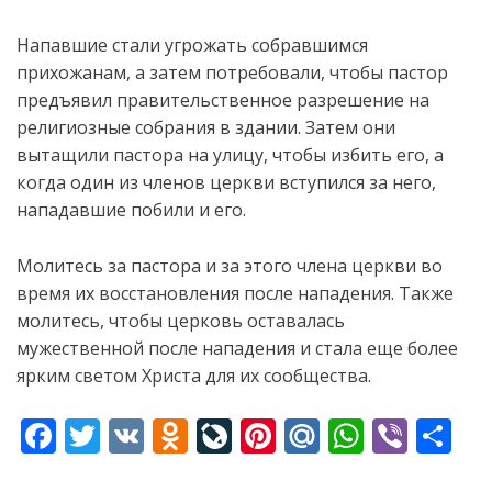
Напавшие стали угрожать собравшимся
прихожанам, а затем потребовали, чтобы пастор
предъявил правительственное разрешение на
религиозные собрания в здании. Затем они
вытащили пастора на улицу, чтобы
избить его, а
когда один из членов церкви вступился за него,
нападавшие побили и его.
Молитесь за пастора и за этого члена церкви во
время их восстановления после нападения. Также
молитесь, чтобы церковь оставалась
мужественной после нападения и стала еще более
ярким светом Христа для их сообщества.
F
T
V
O
Li
Pi
M
W
Vi
S
ac
w
K
d
v
nt
ai
h
b
h