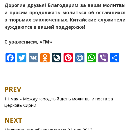
Дорогие друзья!
Благодарим за ваши молитвы
и просим продолжать молиться об оставшихся
в тюрьмах заключенных. Китайские служители
нуждаются в вашей поддержке!
С уважением, «ГМ»
F
T
V
O
Li
Pi
M
W
Vi
S
ac
w
K
d
v
nt
ai
h
b
h
e
itt
n
eJ
er
l.
at
er
ar
b
er
o
o
e
R
s
e
PREV
Post
o
kl
u
st
u
A
navigation
11 мая – Международный день молитвы и поста за
o
as
r
p
церковь Сирии
k
s
n
p
NEXT
ni
al
Молитвенное обновление на 24 мая 2013