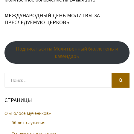
ki
МЕЖДУНАРОДНЫЙ ДЕНЬ МОЛИТВЫ ЗА
ПРЕСЛЕДУЕМУЮ ЦЕРКОВЬ
Подписаться на Молитвенный бюллетень и
календарь
Search
for:
SEARCH
СТРАНИЦЫ
О «Голосе мучеников»
56 лет служения
О наших основателях