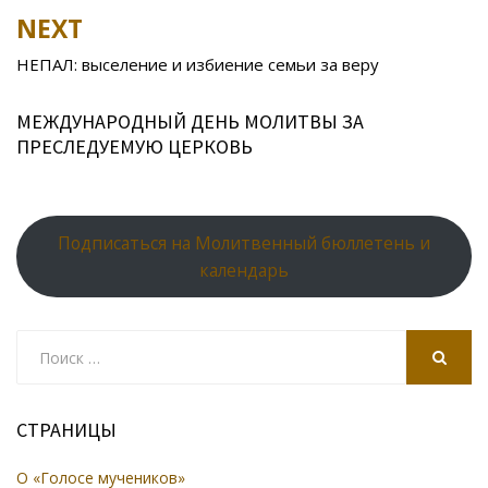
k
s
n
p
NEXT
ni
al
ki
НЕПАЛ: выселение и избиение семьи за веру
МЕЖДУНАРОДНЫЙ ДЕНЬ МОЛИТВЫ ЗА
ПРЕСЛЕДУЕМУЮ ЦЕРКОВЬ
Подписаться на Молитвенный бюллетень и
календарь
Search
for:
SEARCH
СТРАНИЦЫ
О «Голосе мучеников»