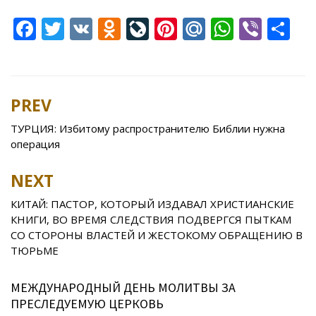
F
T
V
O
Li
Pi
M
W
Vi
S
ac
w
K
d
v
nt
ai
h
b
h
e
itt
n
eJ
er
l.
at
er
ar
b
er
o
o
e
R
s
e
PREV
Post
o
kl
u
st
u
A
navigation
ТУРЦИЯ: Избитому распространителю Библии нужна
o
as
r
p
операция
k
s
n
p
NEXT
ni
al
ki
КИТАЙ: ПАСТОР, КОТОРЫЙ ИЗДАВАЛ ХРИСТИАНСКИЕ
КНИГИ, ВО ВРЕМЯ СЛЕДСТВИЯ ПОДВЕРГСЯ ПЫТКАМ
СО СТОРОНЫ ВЛАСТЕЙ И ЖЕСТОКОМУ ОБРАЩЕНИЮ В
ТЮРЬМЕ
МЕЖДУНАРОДНЫЙ ДЕНЬ МОЛИТВЫ ЗА
ПРЕСЛЕДУЕМУЮ ЦЕРКОВЬ