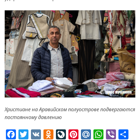
Христиане на Аравийском полуострове подвергаются
постоянному давлению
F
T
V
O
Li
Pi
M
W
Vi
S