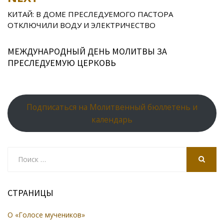
ni
al
ki
КИТАЙ: В ДОМЕ ПРЕСЛЕДУЕМОГО ПАСТОРА
ОТКЛЮЧИЛИ ВОДУ И ЭЛЕКТРИЧЕСТВО
МЕЖДУНАРОДНЫЙ ДЕНЬ МОЛИТВЫ ЗА
ПРЕСЛЕДУЕМУЮ ЦЕРКОВЬ
Подписаться на Молитвенный бюллетень и
календарь
Search
for:
SEARCH
СТРАНИЦЫ
О «Голосе мучеников»