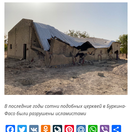
В последние годы сотни подобных церквей в Буркина-
Фасо были разрушены исламистами
F
T
V
O
Li
Pi
M
W
Vi
S