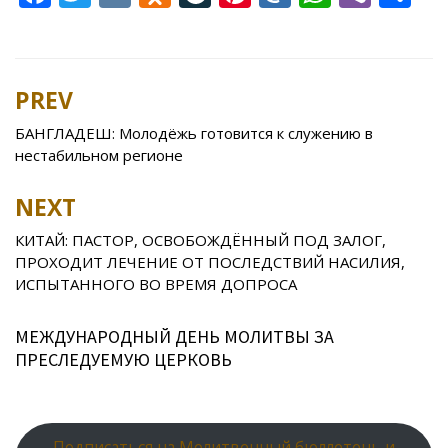
ac
w
K
d
v
nt
ai
h
b
h
e
itt
n
eJ
er
l.
at
er
ar
b
er
o
o
e
R
s
e
PREV
Post
o
kl
u
st
u
A
navigation
БАНГЛАДЕШ: Молодёжь готовится к служению в
o
as
r
p
нестабильном регионе
k
s
n
p
NEXT
ni
al
ki
КИТАЙ: ПАСТОР, ОСВОБОЖДЁННЫЙ ПОД ЗАЛОГ,
ПРОХОДИТ ЛЕЧЕНИЕ ОТ ПОСЛЕДСТВИЙ НАСИЛИЯ,
ИСПЫТАННОГО ВО ВРЕМЯ ДОПРОСА
МЕЖДУНАРОДНЫЙ ДЕНЬ МОЛИТВЫ ЗА
ПРЕСЛЕДУЕМУЮ ЦЕРКОВЬ
Подписаться на Молитвенный бюллетень и