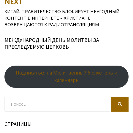
NEXT
ni
al
ki
КИТАЙ: ПРАВИТЕЛЬСТВО БЛОКИРУЕТ НЕУГОДНЫЙ
КОНТЕНТ В ИНТЕРНЕТЕ – ХРИСТИАНЕ
ВОЗВРАЩАЮТСЯ К РАДИОТРАНСЛЯЦИЯМ
МЕЖДУНАРОДНЫЙ ДЕНЬ МОЛИТВЫ ЗА
ПРЕСЛЕДУЕМУЮ ЦЕРКОВЬ
Подписаться на Молитвенный бюллетень и
календарь
Search
for:
SEARCH
СТРАНИЦЫ