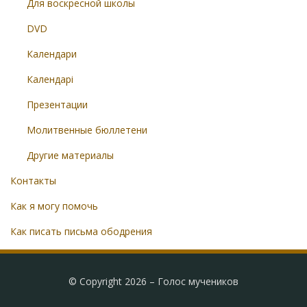
Для воскресной школы
DVD
Календари
Календарі
Презентации
Молитвенные бюллетени
Другие материалы
Контакты
Как я могу помочь
Как писать письма ободрения
© Copyright 2026 –
Голос мучеников
Radical Theme by
WPFlask
⋅
Powered by
WordPress