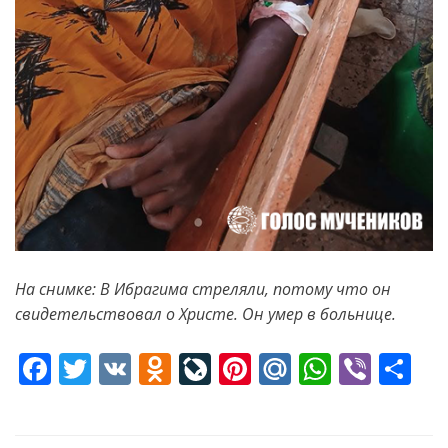
На снимке: В Ибрагима стреляли, потому что он
свидетельствовал о Христе. Он умер в больнице.
F
T
V
O
Li
Pi
M
W
Vi
S
ac
w
K
d
v
nt
ai
h
b
h
e
itt
n
eJ
er
l.
at
er
ar