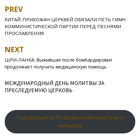
b
er
o
o
e
R
s
e
PREV
Post
o
kl
u
st
u
A
navigation
КИТАЙ: ПРИХОЖАН ЦЕРКВЕЙ ОБЯЗАЛИ ПЕТЬ ГИМН
o
as
r
p
КОММУНИСТИЧЕСКОЙ ПАРТИИ ПЕРЕД ПЕСНЯМИ
k
s
n
p
ПРОСЛАВЛЕНИЯ
ni
al
NEXT
ki
ШРИ-ЛАНКА: Выжившая после бомбардировки
продолжает получать медицинскую помощь
МЕЖДУНАРОДНЫЙ ДЕНЬ МОЛИТВЫ ЗА
ПРЕСЛЕДУЕМУЮ ЦЕРКОВЬ
Подписаться на Молитвенный бюллетень и
календарь