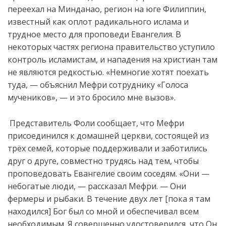
переехал на Минданао, регион на юге Филиппин,
известный как оплот радикального ислама и
трудное место для проповеди Евангелия. В
некоторых частях региона правительство уступило
контроль исламистам, и нападения на христиан там
не являются редкостью. «Немногие хотят поехать
туда, — объяснил Мефри сотруднику «Голоса
мучеников», — и это бросило мне вызов».
Представитель Фоли сообщает, что Мефри
присоединился к домашней церкви, состоящей из
трёх семей, которые поддерживали и заботились
друг о друге, совместно трудясь над тем, чтобы
проповедовать Евангелие своим соседям. «Они —
небогатые люди, — рассказал Мефри. — Они
фермеры и рыбаки. В течение двух лет [пока я там
находился] Бог был со мной и обеспечивал всем
необходимым. Я
совершенно
удостоверился
,
что
Он