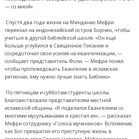
—
со
мной
».
Спустя два года жизни на Минданао Мефри
переехал на индонезийский остров Борнео, чтобы
учиться в другой библейской школе. «Он ещё
больше углубился в Священное Писание и
сосредоточил свои усилия на евангелизации, —
сообщает представитель Фоли. — Мефри понял:
чтобы проповедовать Евангелие в исламских
регионах, ему нужно лучше знать Библию».
По пятницам и субботам студенты школы
благовествовали представителям местной
исламской общины. «Я поделился Евангелием со
многими мусульманами и крестил их», — рассказал
Мефри сотруднику «Голоса мучеников». Вспоминая,
как Бог превратил его преступную жизнь в
свидетельство Своего Царства, Мефри рассказал,