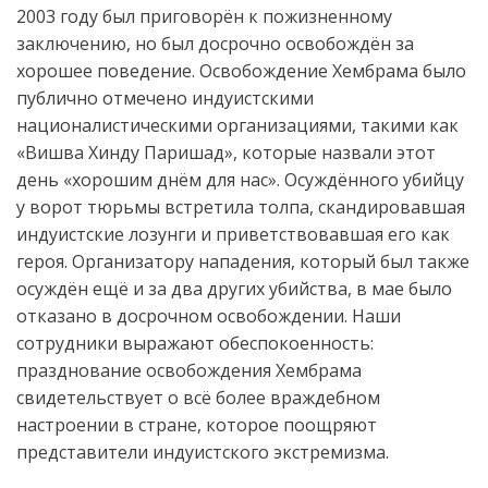
2003 году
был приговор
ё
н
к пожизненному
заключению, но был досрочно освобожд
ё
н за
хорошее поведение. Освобождение Хембрама было
публично отмечено индуистскими
националистическими организациями, такими как
«
Вишва Хинду Паришад
»
, которые назвали этот
день «хорошим дн
ё
м для
нас». Осужд
ё
нн
ого
убийц
у
у ворот тюрьмы
встретила
толп
а
, скандировавш
а
я
индуистские лозунги и приветствовавш
ая
его как
героя. Организатору нападения, который был также
осужд
ё
н
ещ
ё
и
за два других убийства, в мае было
отказано в досрочном освобождении.
Наши
сотрудники
выра
жают
обеспокоенность
:
празднование освобождения Хембрама
свидетельствует о вс
ё
более враждебном
настроении в стране, которое поощря
ю
т
представители
индуистск
ого
экстремизм
а
.