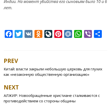
Индии. На момент убийства его сыновьям было 10 и 6
лет.
F
T
V
O
Li
Pi
M
W
Vi
S
ac
w
K
d
v
nt
ai
h
b
h
e
itt
n
eJ
er
l.
at
er
ar
b
er
o
o
e
R
s
e
PREV
Post
o
kl
u
st
u
A
navigation
Китай: власти закрыли небольшую церковь для глухих
o
as
r
p
как «незаконную общественную организацию»
k
s
n
p
NEXT
ni
al
ki
АЛЖИР: Новообращённые христиане сталкиваются с
противодействием со стороны общины