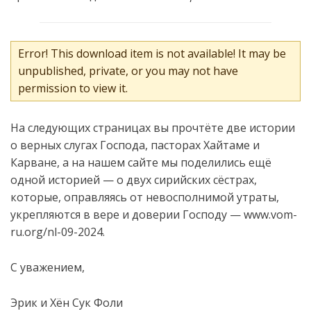
Error! This download item is not available! It may be
unpublished, private, or you may not have
permission to view it.
На следующих страницах вы
прочтёте
две истории
о
верных слуг
ах
Господа
,
пасторах
Хайтам
е
и
Карван
е
, а на нашем сайте мы поделились ещ
ё
одной историей
—
о двух сирийских с
ё
страх,
которые
, оправляясь от невосполнимой утраты,
укрепляются в вере и доверии Господу
—
www.vom-
ru.org/nl-09-2024
.
С уважением,
Эрик и Хён Сук Фоли