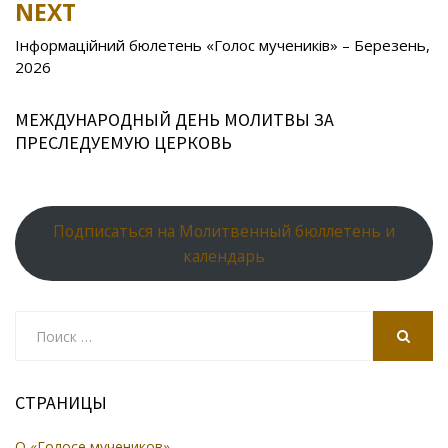
NEXT
ni
al
ki
Інформаційний бюлетень «Голос мучеників» – Березень,
2026
МЕЖДУНАРОДНЫЙ ДЕНЬ МОЛИТВЫ ЗА
ПРЕСЛЕДУЕМУЮ ЦЕРКОВЬ
Подписаться на Молитвенный бюллетень и
календарь
Search
for:
SEARCH
СТРАНИЦЫ
О «Голосе мучеников»