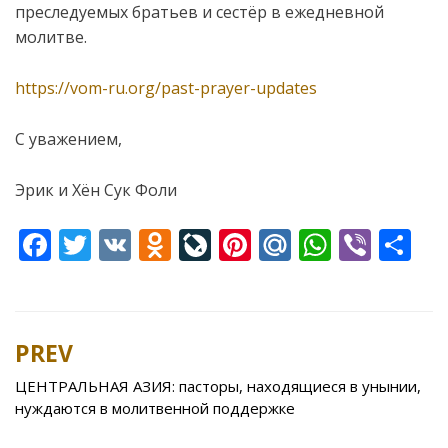
преследуемых братьев и сестёр в ежедневной
молитве.
https://vom-ru.org/past-prayer-updates
C уважением,
Эрик и Хён Сук Фоли
F
T
V
O
Li
Pi
M
W
Vi
S
ac
w
K
d
v
nt
ai
h
b
h
e
itt
n
eJ
er
l.
at
er
ar
b
er
o
o
e
R
s
e
PREV
Post
o
kl
u
st
u
A
navigation
ЦЕНТРАЛЬНАЯ АЗИЯ: пасторы, находящиеся в унынии,
o
as
r
p
нуждаются в молитвенной поддержке
k
s
n
p