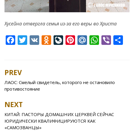
Хусейна отвергла семья из-за его веры во Христа
F
T
V
O
Li
Pi
M
W
Vi
S
ac
w
K
d
v
nt
ai
h
b
h
e
itt
n
eJ
er
l.
at
er
ar
b
er
o
o
e
R
s
e
PREV
Post
o
kl
u
st
u
A
navigation
ЛАОС: Смелый свидетель, которого не остановило
o
as
r
p
противостояние
k
s
n
p
NEXT
ni
al
ki
КИТАЙ: ПАСТОРЫ ДОМАШНИХ ЦЕРКВЕЙ СЕЙЧАС
ЮРИДИЧЕСКИ КВАЛИФИЦИРУЮТСЯ КАК
«САМОЗВАНЦЫ»