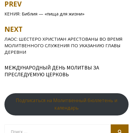
b
er
o
o
e
R
s
e
PREV
Post
o
kl
u
st
u
A
navigation
КЕНИЯ: Библия — «пища для жизни»
o
as
r
p
k
s
n
p
NEXT
ni
al
ЛАОС: ШЕСТЕРО ХРИСТИАН АРЕСТОВАНЫ ВО ВРЕМЯ
ki
МОЛИТВЕННОГО СЛУЖЕНИЯ ПО УКАЗАНИЮ ГЛАВЫ
ДЕРЕВНИ
МЕЖДУНАРОДНЫЙ ДЕНЬ МОЛИТВЫ ЗА
ПРЕСЛЕДУЕМУЮ ЦЕРКОВЬ
Подписаться на Молитвенный бюллетень и
календарь
Search