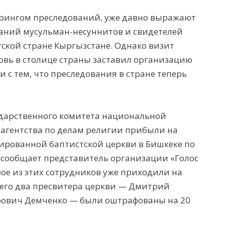
ингом преследований, уже давно выражают
ваний мусульман-несуннитов и свидетелей
ской стране Кыргызстане. Однако визит
ковь в столице страны заставил организацию
и с тем, что преследования в стране теперь
ударственного комитета национальной
 агентства по делам религии прибыли на
рированной баптистской церкви в Бишкеке по
 — сообщает представитель организации «Голос
вое из этих сотрудников уже приходили на
чего два пресвитера церкви — Дмитрий
рович Демченко — были оштрафованы на 20