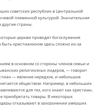
ших советских республик в Центральной
 кочевой племенной культурой. Значительная
в другие страны.
екоторые церкви проводят богослужения
о быть христианином здесь сложно из-за
ниям в основном со стороны членов семьи и
ульманских религиозных лидеров, — говорит
стиан — явление нередкое, и небольшое
гнетается обществом. Например, в небольших
авливаются для тех, кого знают как христиан,
же приобретать товары. В некоторых
идеры отказывают в захоронении умерших