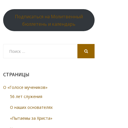
Подписаться на Молитвенный
бюллетень и календарь
Search
for:
SEARCH
СТРАНИЦЫ
О «Голосе мучеников»
56 лет служения
О наших основателях
«Пытаемы за Христа»