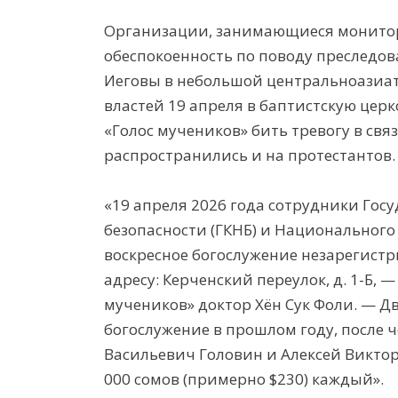
Организации, занимающиеся монитор
обеспокоенность по поводу преследо
Иеговы в небольшой центральноазиат
властей 19 апреля в баптистскую цер
«Голос мучеников» бить тревогу в связ
распространились и на протестантов.
«19 апреля 2026 года сотрудники Гос
безопасности (ГКНБ) и Национального
воскресное богослужение незарегист
адресу: Керченский переулок, д. 1-Б,
мучеников» доктор Хён Сук Фоли. — Д
богослужение в прошлом году, после 
Васильевич Головин и Алексей Викто
000 сомов (примерно $230) каждый».