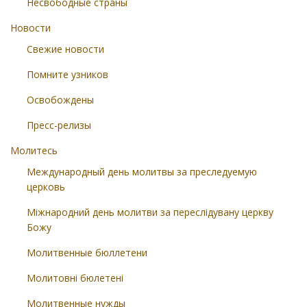
Несвободные страны
Новости
Свежие новости
Помните узников
Освобождены
Пресс-релизы
Молитесь
Международный день молитвы за преследуемую
церковь
Міжнародний день молитви за переслідувану церкву
Божу
Молитвенные бюллетени
Молитовні бюлетені
Молитвенные нужды