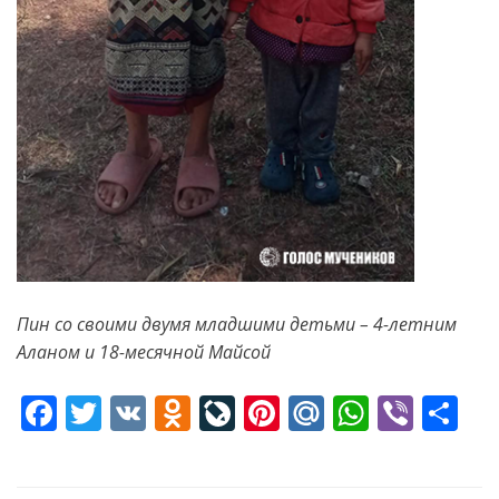
Пин со своими двумя младшими детьми – 4-летним
Аланом и 18-месячной Майсой
F
T
V
O
Li
Pi
M
W
Vi
S
ac
w
K
d
v
nt
ai
h
b
h
e
itt
n
eJ
er
l.
at
er
ar