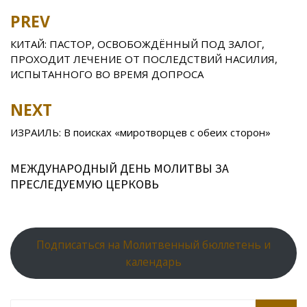
b
er
o
o
e
R
s
e
PREV
Post
o
kl
u
st
u
A
navigation
КИТАЙ: ПАСТОР, ОСВОБОЖДЁННЫЙ ПОД ЗАЛОГ,
o
as
r
p
ПРОХОДИТ ЛЕЧЕНИЕ ОТ ПОСЛЕДСТВИЙ НАСИЛИЯ,
k
s
n
p
ИСПЫТАННОГО ВО ВРЕМЯ ДОПРОСА
ni
al
NEXT
ki
ИЗРАИЛЬ: В поисках «миротворцев с обеих сторон»
МЕЖДУНАРОДНЫЙ ДЕНЬ МОЛИТВЫ ЗА
ПРЕСЛЕДУЕМУЮ ЦЕРКОВЬ
Подписаться на Молитвенный бюллетень и
календарь
Search