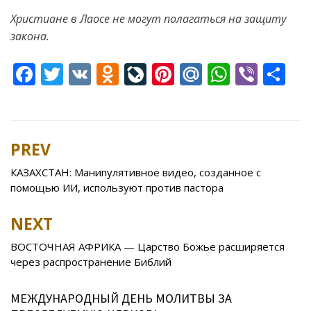
Христиане в Лаосе не могут полагаться на защиту
закона.
F
T
V
O
Li
Pi
M
W
Vi
S
ac
w
K
d
v
nt
ai
h
b
h
e
itt
n
eJ
er
l.
at
er
ar
b
er
o
o
e
R
s
e
PREV
Post
o
kl
u
st
u
A
navigation
КАЗАХСТАН: Манипулятивное видео, созданное с
o
as
r
p
помощью ИИ, используют против пастора
k
s
n
p
NEXT
ni
al
ki
ВОСТОЧНАЯ АФРИКА — Царство Божье расширяется
через распространение Библий
МЕЖДУНАРОДНЫЙ ДЕНЬ МОЛИТВЫ ЗА