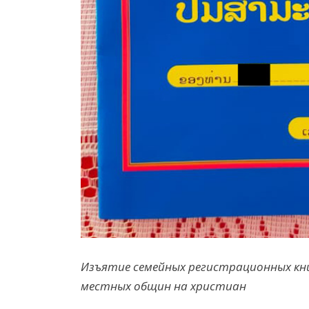
Изъятие
семейных
регистраци
онных кн
местных общин на
христиан