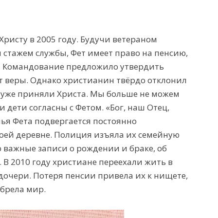
Христу в 2005 году. Будучи ветераном
м стажем службы,
Ф
ет имеет право на пенсию,
. Команд
ование предл
ожило
утвердит
ь
т веры.
Однако х
ристианин
твёрдо отклонил
я уже приняли Христа
. Мы
больше не мо
жем
 и дети соглас
ны с
Фетом
.
«Бог, наш Отец,
мья Фета подверга
е
тся постоянно
оей деревне
. П
олиция
изъяла их
семейную
ю
важные записи о рождении и браке, об
. В 2010 году
христиане
переехали жить
в
дочери. Потеря пенсии привела
их
к нищете,
брел
а
мир.