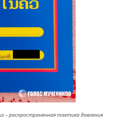
иг –
распростран
ё
нная тактика
давления