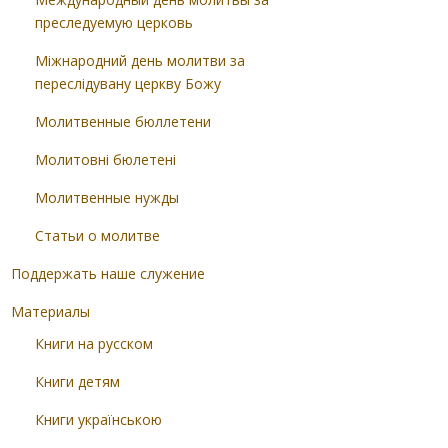
преследуемую церковь
Міжнародний день молитви за
переслідувану церкву Божу
Молитвенные бюллетени
Молитовні бюлетені
Молитвенные нужды
Статьи о молитве
Поддержать наше служение
Материалы
Книги на русском
Книги детям
Книги українською