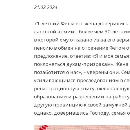
21.02.2024
71-летний
Ф
ет и его жена доверились 
лаосской армии с более чем 30-летни
в которой
ему отказано
из-за его веры
пенсию
в обмен на
отрече
ние Фе
т
ом
о
предложение, ответив
: «Я и моя семь
поклоняться духам-призракам».
Ж
ена
позаботится о нас»
, –
уверены
они
. Се
усиливающимся
преследованиям в св
регистрационную книгу, в
ключающу
образовании и разрешени
и
на работу
другую провинцию
к
своей
замужней 
однако
, доверившись Господу
, семья
о