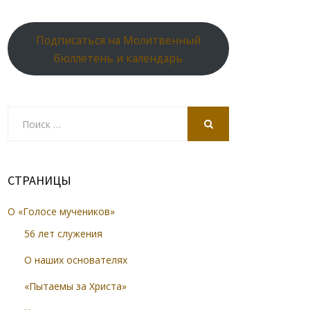
Подписаться на Молитвенный
бюллетень и календарь
Search
for:
SEARCH
СТРАНИЦЫ
О «Голосе мучеников»
56 лет служения
О наших основателях
«Пытаемы за Христа»