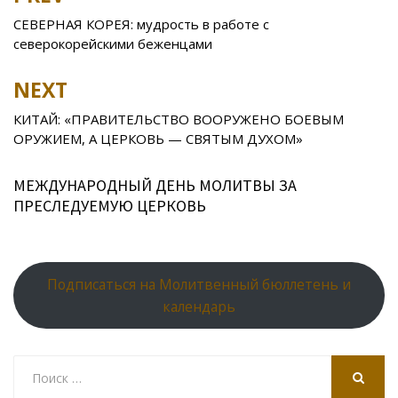
o
kl
u
st
u
A
navigation
СЕВЕРНАЯ КОРЕЯ: мудрость в работе с
o
as
r
p
северокорейскими беженцами
k
s
n
p
NEXT
ni
al
ki
КИТАЙ: «ПРАВИТЕЛЬСТВО ВООРУЖЕНО БОЕВЫМ
ОРУЖИЕМ, А ЦЕРКОВЬ — СВЯТЫМ ДУХОМ»
МЕЖДУНАРОДНЫЙ ДЕНЬ МОЛИТВЫ ЗА
ПРЕСЛЕДУЕМУЮ ЦЕРКОВЬ
Подписаться на Молитвенный бюллетень и
календарь
Search
for:
SEARCH