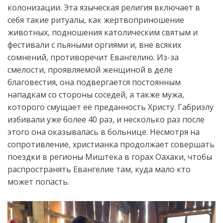
колонизации.
Эт
а
языческая религия
включает в
себя такие ритуалы, как
жертвоприношение
животных, подношения католическим святым и
фестивали с пьяными оргиями и
,
вне всяких
сомнений,
противореч
ит
Евангелию. Из-за
смелости, проявляемой женщиной в дел
е
благ
овестия
, он
а подвергается постоянным
нападкам со стороны соседей, а также мужа,
которого смущает её преданность Христу. Габриэлу
избивали уже более 40 раз, и несколько раз после
этого она оказывалась в больнице. Несмотря на
сопротивление, христианка продолжает совершать
поездки в регионы
Мишт
ека
в г
орах Оахаки, чтобы
распространять Евангелие там, куда мало кто
может попасть.