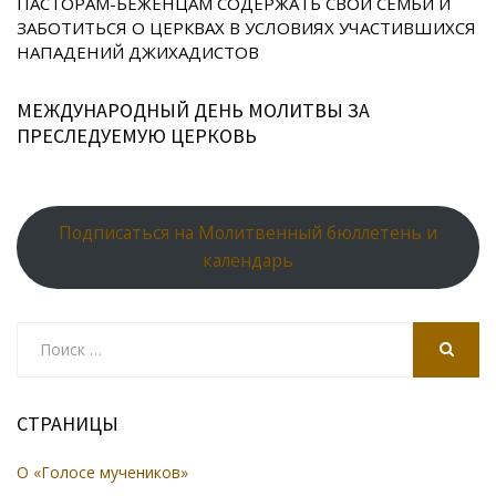
ki
ПАСТОРАМ-БЕЖЕНЦАМ СОДЕРЖАТЬ СВОИ СЕМЬИ И
ЗАБОТИТЬСЯ О ЦЕРКВАХ В УСЛОВИЯХ УЧАСТИВШИХСЯ
НАПАДЕНИЙ ДЖИХАДИСТОВ
МЕЖДУНАРОДНЫЙ ДЕНЬ МОЛИТВЫ ЗА
ПРЕСЛЕДУЕМУЮ ЦЕРКОВЬ
Подписаться на Молитвенный бюллетень и
календарь
Search
for:
SEARCH
СТРАНИЦЫ
О «Голосе мучеников»