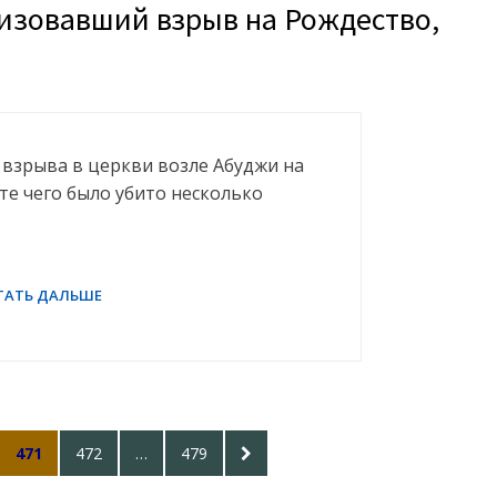
низовавший взрыв на Рождество,
 взрыва в церкви возле Абуджи на
те чего было убито несколько
PAGE
PAGE
PAGE
NEXT
471
472
…
479
PAGE