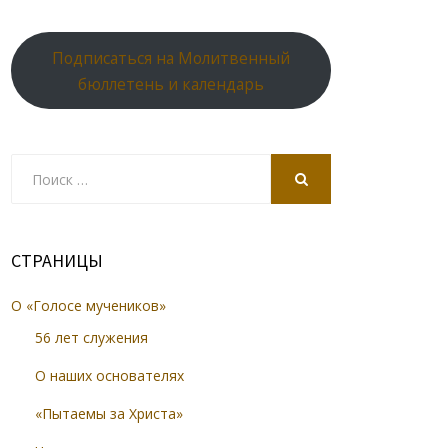
Подписаться на Молитвенный
бюллетень и календарь
Search
for:
SEARCH
СТРАНИЦЫ
О «Голосе мучеников»
56 лет служения
О наших основателях
«Пытаемы за Христа»