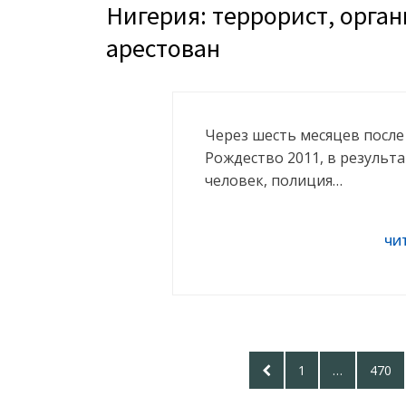
Нигерия: террорист, орга
арестован
Через шесть месяцев после
Рождество 2011, в результа
человек, полиция…
Posts
PREVIOUS
PAGE
PAGE
1
…
470
pagination
PAGE