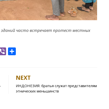
х зданий часто встречает протест местных
W
Vi
S
h
b
h
t
er
ar
e
NEXT
A
–
ИНДОНЕЗИЯ: братья служат представителям
p
этнических меньшинств
p