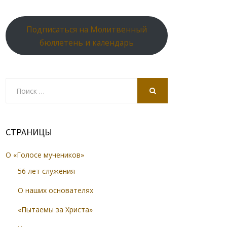
Подписаться на Молитвенный
бюллетень и календарь
Search
for:
SEARCH
СТРАНИЦЫ
О «Голосе мучеников»
56 лет служения
О наших основателях
«Пытаемы за Христа»