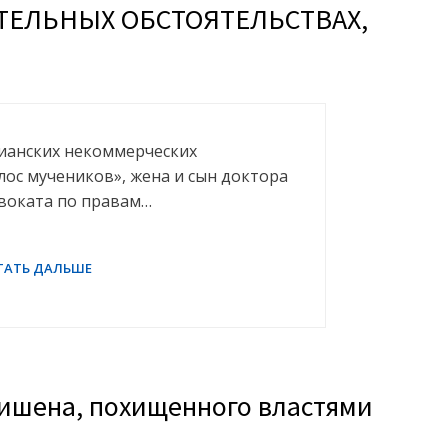
ТЕЛЬНЫХ ОБСТОЯТЕЛЬСТВАХ,
тианских некоммерческих
лос мучеников», жена и сын доктора
двоката по правам…
жишена, похищенного властями