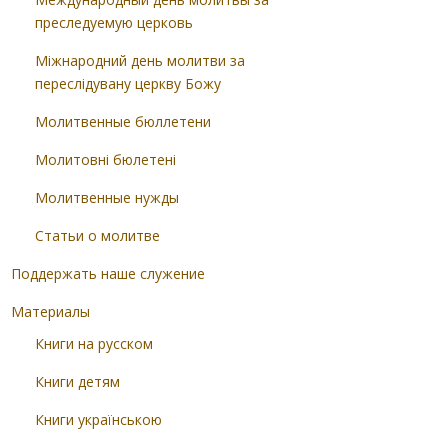
преследуемую церковь
Міжнародний день молитви за
переслідувану церкву Божу
Молитвенные бюллетени
Молитовні бюлетені
Молитвенные нужды
Статьи о молитве
Поддержать наше служение
Материалы
Книги на русском
Книги детям
Книги українською