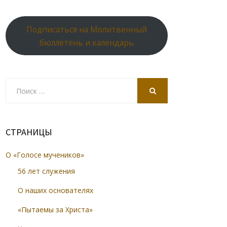
Подписаться на Молитвенный
бюллетень и календарь
Search
for:
SEARCH
СТРАНИЦЫ
О «Голосе мучеников»
56 лет служения
О наших основателях
«Пытаемы за Христа»