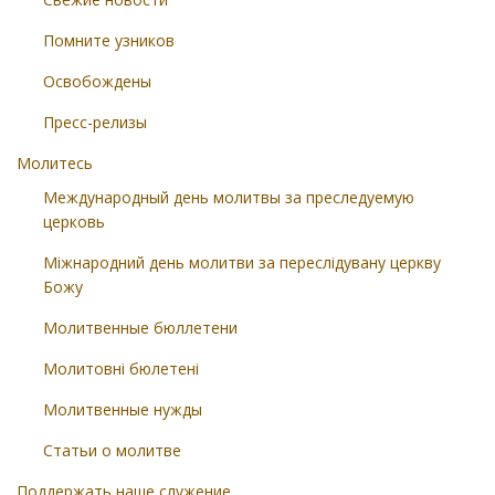
Помните узников
Освобождены
Пресс-релизы
Молитесь
Международный день молитвы за преследуемую
церковь
Міжнародний день молитви за переслідувану церкву
Божу
Молитвенные бюллетени
Молитовні бюлетені
Молитвенные нужды
Статьи о молитве
Поддержать наше служение