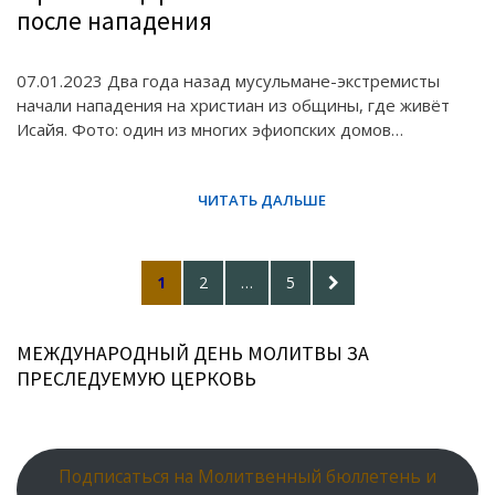
после нападения
07.01.2023 Два года назад мусульмане-экстремисты
начали нападения на христиан из общины, где живёт
Исайя. Фото: один из многих эфиопских домов…
Posts
PAGE
PAGE
PAGE
NEXT
1
2
…
5
pagination
PAGE
МЕЖДУНАРОДНЫЙ ДЕНЬ МОЛИТВЫ ЗА
ПРЕСЛЕДУЕМУЮ ЦЕРКОВЬ
Подписаться на Молитвенный бюллетень и