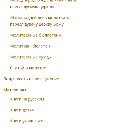
преследуемую церковь
Міжнародний день молитви за
переслідувану церкву Божу
Молитвенные бюллетени
Молитовні бюлетені
Молитвенные нужды
Статьи о молитве
Поддержать наше служение
Материалы
Книги на русском
Книги детям
Книги українською