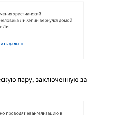
ючения христианский
человека Ли Хэпин вернулся домой
о: Ли…
ескую пару, заключенную за
вно проводят евангелизацию в