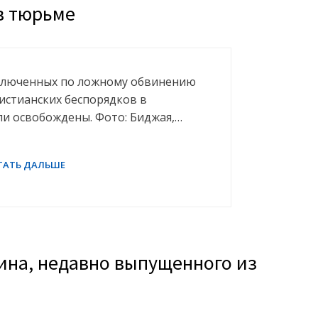
 в тюрьме
заключенных по ложному обвинению
истианских беспорядков в
ыли освобождены. Фото: Биджая,…
пина, недавно выпущенного из