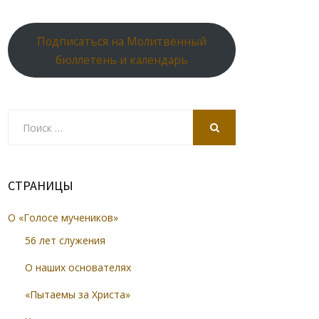
Подписаться на Молитвенный
бюллетень и календарь
Search
for:
SEARCH
СТРАНИЦЫ
О «Голосе мучеников»
56 лет служения
О наших основателях
«Пытаемы за Христа»