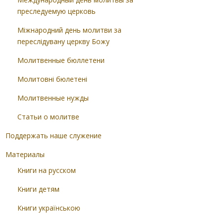
преследуемую церковь
Міжнародний день молитви за
переслідувану церкву Божу
Молитвенные бюллетени
Молитовні бюлетені
Молитвенные нужды
Статьи о молитве
Поддержать наше служение
Материалы
Книги на русском
Книги детям
Книги українською