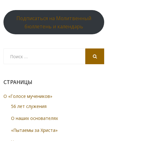
Подписаться на Молитвенный
бюллетень и календарь
Search
for:
SEARCH
СТРАНИЦЫ
О «Голосе мучеников»
56 лет служения
О наших основателях
«Пытаемы за Христа»