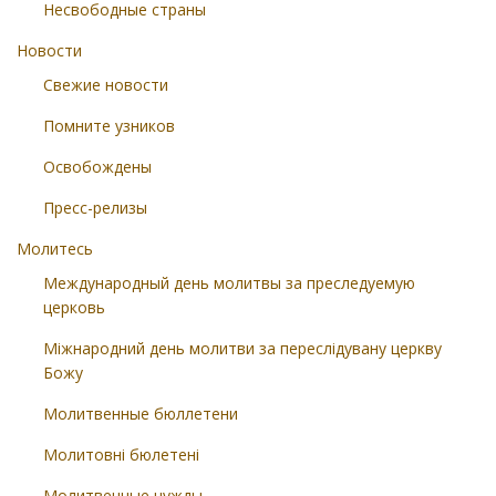
Несвободные страны
Новости
Свежие новости
Помните узников
Освобождены
Пресс-релизы
Молитесь
Международный день молитвы за преследуемую
церковь
Міжнародний день молитви за переслідувану церкву
Божу
Молитвенные бюллетени
Молитовні бюлетені
Молитвенные нужды