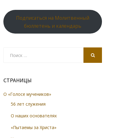
Подписаться на Молитвенный
бюллетень и календарь
Search
for:
SEARCH
СТРАНИЦЫ
О «Голосе мучеников»
56 лет служения
О наших основателях
«Пытаемы за Христа»