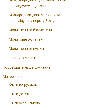
преследуемую церковь
Міжнародний день молитви за
переслідувану церкву Божу
Молитвенные бюллетени
Молитовні бюлетені
Молитвенные нужды
Статьи о молитве
Поддержать наше служение
Материалы
Книги на русском
Книги детям
Книги українською