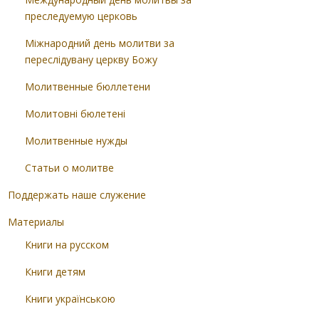
преследуемую церковь
Міжнародний день молитви за
переслідувану церкву Божу
Молитвенные бюллетени
Молитовні бюлетені
Молитвенные нужды
Статьи о молитве
Поддержать наше служение
Материалы
Книги на русском
Книги детям
Книги українською