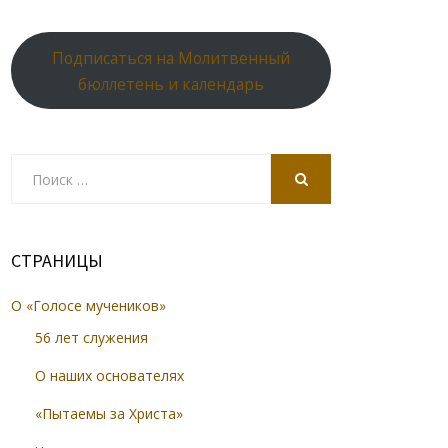
Подписаться на Молитвенный
бюллетень и календарь
Search
for:
SEARCH
СТРАНИЦЫ
О «Голосе мучеников»
56 лет служения
О наших основателях
«Пытаемы за Христа»