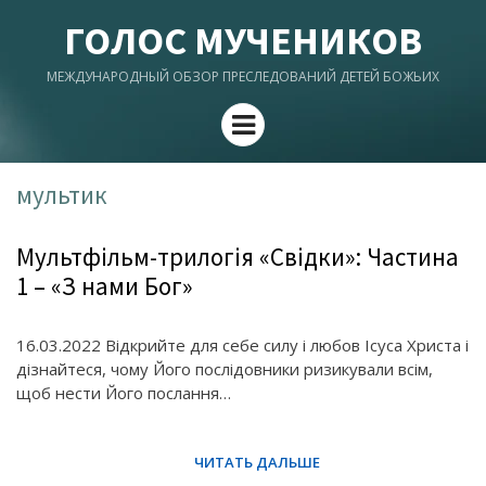
ГОЛОС МУЧЕНИКОВ
МЕЖДУНАРОДНЫЙ ОБЗОР ПРЕСЛЕДОВАНИЙ ДЕТЕЙ БОЖЬИХ
Menu
мультик
Мультфільм-трилогія «Свідки»: Частина
1 – «З нами Бог»
16.03.2022 Відкрийте для себе силу і любов Ісуса Христа і
дізнайтеся, чому Його послідовники ризикували всім,
щоб нести Його послання…